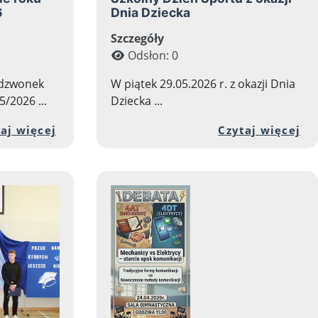
6
Dnia Dziecka
Szczegóły
Odsłon: 0
 dzwonek
W piątek 29.05.2026 r. z okazji Dnia
/2026 ...
Dziecka ...
 szkolny 2026/2027
 artykułu: Godziny pracy sekretariatu uczniowski
Przejdź do pełnej zawartości artykułu: 
Pr
aj więcej
Czytaj więcej