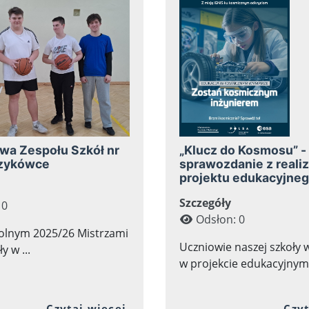
wa Zespołu Szkół nr
„Klucz do Kosmosu” -
zykówce
sprawozdanie z realiz
projektu edukacyjne
Szczegóły
 0
Odsłon: 0
olnym 2025/26 Mistrzami
Uczniowie naszej szkoły w
y w ...
w projekcie edukacyjnym 
j zawartości artykułu: STUDNIÓWKA 2026
Przejdź do pełnej zawartości
Czytaj więcej
Czyt