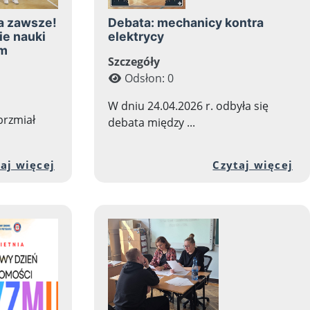
na zawsze!
Debata: mechanicy kontra
ie nauki
elektrycy
um
Szczegóły
Odsłon: 0
W dniu 24.04.2026 r. odbyła się
brzmiał
debata między ...
 - wycieczka rowerowa
i artykułu: Powodzenia na maturze
Przejdź do pełnej zawartości artykułu: 
Pr
aj więcej
Czytaj więcej