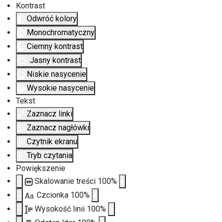
Kontrast
Odwróć kolory
Monochromatyczny
Ciemny kontrast
Jasny kontrast
Niskie nasycenie
Wysokie nasycenie
Tekst
Zaznacz linki
Zaznacz nagłówki
Czytnik ekranu
Tryb czytania
Powiększenie
Skalowanie treści
100
%
Czcionka
100
%
Aa
Wysokość linii
100
%