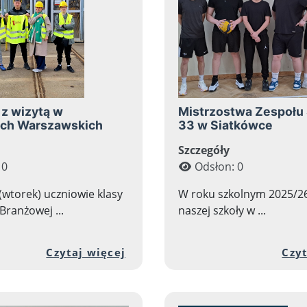
 z wizytą w
Mistrzostwa Zespołu 
ch Warszawskich
33 w Siatkówce
Szczegóły
 0
Odsłon: 0
wtorek) uczniowie klasy
W roku szkolnym 2025/2
Branżowej ...
naszej szkoły w ...
 zawartości artykułu: Dzień Kolorowej Skarpetki
Przejdź do pełnej zawartośc
Czytaj więcej
Czyt