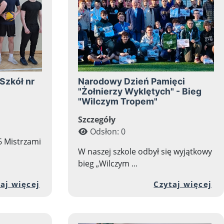
Szkół nr
Narodowy Dzień Pamięci
"Żołnierzy Wyklętych" - Bieg
"Wilczym Tropem"
Szczegóły
Odsłon: 0
6 Mistrzami
W naszej szkole odbył się wyjątkowy
bieg „Wilczym ...
i artykułu: Klasa 1db z wizytą w Tramwajach War
Przejdź do pełnej zawartości artykułu: 
Pr
aj więcej
Czytaj więcej