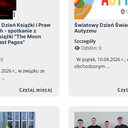
Dzień Książki i Praw
Światowy Dzień Świ
h - spotkanie z
Autyzmu
siążki "The Moon
Szczegóły
Past Pages"
Odsłon: 0
 0
W piątek, 10.04.2026 r., 
obchodzonym ...
 2026 r., w związku ze
...
 zawartości artykułu: Sprawdźmy się tuż przed m
Przejdź do pełnej zawartości
Czytaj więcej
Czyt