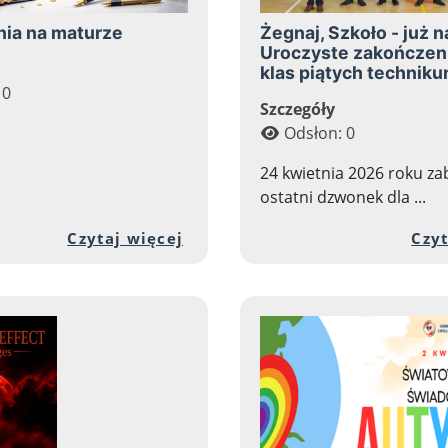
ia na maturze
Żegnaj, Szkoło - już 
Uroczyste zakończen
klas piątych technik
 0
Szczegóły
Odsłon: 0
24 kwietnia 2026 roku za
ostatni dzwonek dla ...
 zawartości artykułu: Zielona Warszawa i okolice
Przejdź do pełnej zawartośc
Czytaj więcej
Czyt