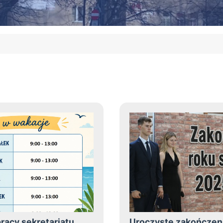
racy sekretariatu
Uroczyste zakończen