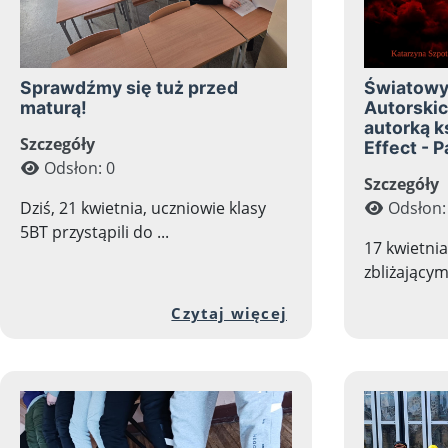
Sprawdźmy się tuż przed
Światowy 
maturą!
Autorskic
autorką k
Szczegóły
Effect - 
Odsłon: 0
Szczegóły
Dziś, 21 kwietnia, uczniowie klasy
Odsłon:
5BT przystąpili do ...
17 kwietnia
zbliżającym 
Przejdź do pełnej
Czytaj więcej