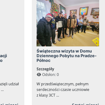
Świąteczna wizyta w Domu
acji
Dziennego Pobytu na Pradze-
go
Północ
Szczegóły
Odsłon: 0
zięli udział
W przedświątecznym, pełnym
...
serdeczności czasie uczniowie
z klasy 3CT ...
 artykułu: Mistrzostwa Zespołu Szkół nr 33 w Ko
Przejdź do pełnej zawartości artykułu: 
Pr
aj więcej
Czytaj więcej