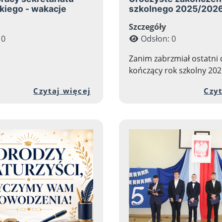
kiego - wakacje
szkolnego 2025/202
Szczegóły
 0
Odsłon: 0
Zanim zabrzmiał ostatni
kończący rok szkolny 2025
 zawartości artykułu: Wykaz podręczników na rok
Przejdź do pełnej zawartości
Czytaj więcej
Czyt