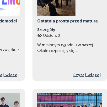
adomości
Ostatnia prosta przed maturą
Szczegóły
Odsłon: 0
W minionym tygodniu w naszej
w związku z
szkole rozpoczęły się ...
aturą!
 artykułu: Światowy Dzień Książki i Praw Autorski
Przejdź do pełnej zawartości artykułu:
Pr
aj więcej
Czytaj więcej