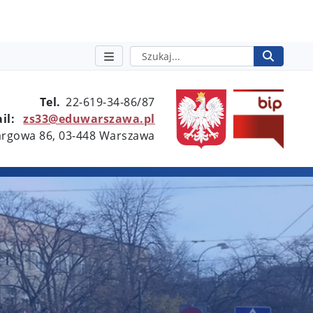
Szukaj
Rozpo
otwie
Tel.
22-619-34-86/87
il:
zs33@eduwarszawa.pl
Targowa 86, 03-448 Warszawa