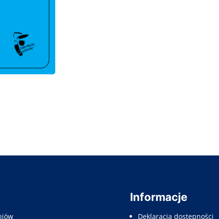
Informacje
niów
Deklaracja dostepności