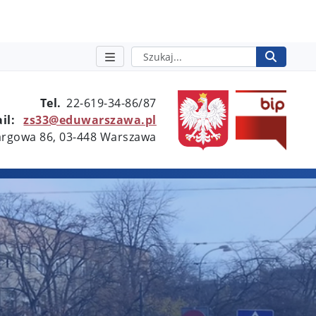
Szukaj
Rozpo
otwie
Tel.
22-619-34-86/87
il:
zs33@eduwarszawa.pl
Targowa 86, 03-448 Warszawa