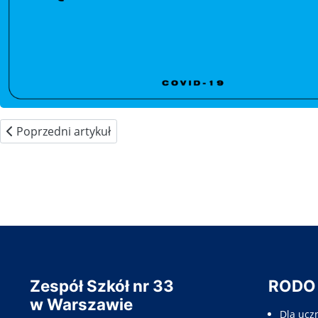
Poprzedni artykuł: Kontakt do stacji Sanepidu
Poprzedni artykuł
Zespół Szkół nr 33
RODO
w Warszawie
Dla ucz