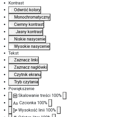
Kontrast
Odwróć kolory
Monochromatyczny
Ciemny kontrast
Jasny kontrast
Niskie nasycenie
Wysokie nasycenie
Tekst
Zaznacz linki
Zaznacz nagłówki
Czytnik ekranu
Tryb czytania
Powiększenie
Skalowanie treści
100
%
Czcionka
100
%
Aa
Wysokość linii
100
%