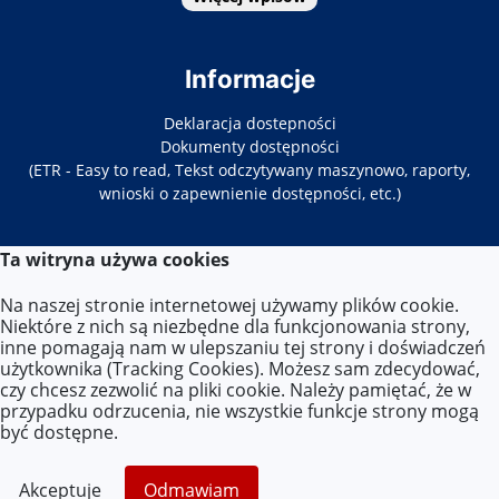
Informacje
Deklaracja dostepności
Dokumenty dostępności
(ETR - Easy to read, Tekst odczytywany maszynowo, raporty,
wnioski o zapewnienie dostępności, etc.)
Ta witryna używa cookies
Kontakt
Na naszej stronie internetowej używamy plików cookie.
Tel. 22-619-34-86/87
Niektóre z nich są niezbędne dla funkcjonowania strony,
E-mail:
zs33@eduwarszawa.pl
inne pomagają nam w ulepszaniu tej strony i doświadczeń
użytkownika (Tracking Cookies). Możesz sam zdecydować,
czy chcesz zezwolić na pliki cookie. Należy pamiętać, że w
Lokalizacja
przypadku odrzucenia, nie wszystkie funkcje strony mogą
być dostępne.
ul. Targowa 86,
03-448 Warszawa
Akceptuje
Odmawiam