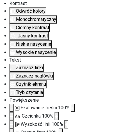
Kontrast
Odwróć kolory
Monochromatyczny
Ciemny kontrast
Jasny kontrast
Niskie nasycenie
Wysokie nasycenie
Tekst
Zaznacz linki
Zaznacz nagłówki
Czytnik ekranu
Tryb czytania
Powiększenie
Skalowanie treści
100
%
Czcionka
100
%
Aa
Wysokość linii
100
%