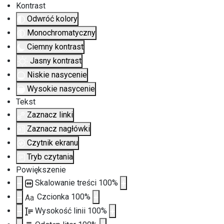
Kontrast
Odwróć kolory
Monochromatyczny
Ciemny kontrast
Jasny kontrast
Niskie nasycenie
Wysokie nasycenie
Tekst
Zaznacz linki
Zaznacz nagłówki
Czytnik ekranu
Tryb czytania
Powiększenie
Skalowanie treści
100
%
Czcionka
100
%
Aa
Wysokość linii
100
%