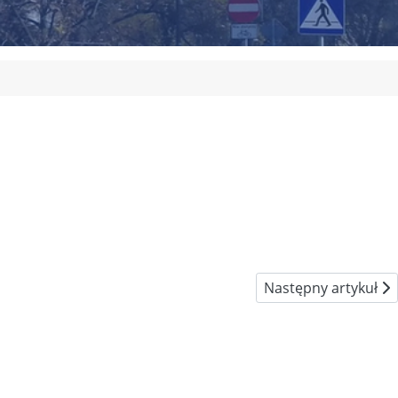
Następny artykuł: 
Następny artykuł