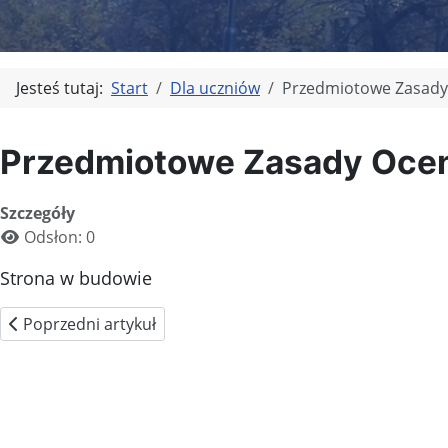
Jesteś tutaj:
Start
Dla uczniów
Przedmiotowe Zasady
Przedmiotowe Zasady Ocen
Szczegóły
Odsłon: 0
Strona w budowie
Poprzedni artykuł: Edukacja Kulturalna
Poprzedni artykuł