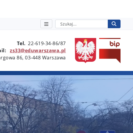
Szukaj
Rozpo
otwie
Tel.
22-619-34-86/87
il:
zs33@eduwarszawa.pl
Targowa 86, 03-448 Warszawa