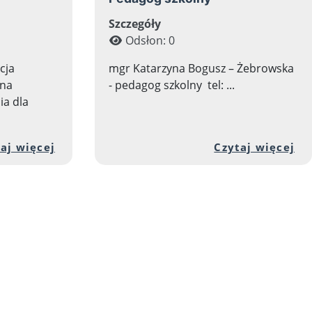
Szczegóły
Odsłon: 0
cja
mgr Katarzyna Bogusz – Żebrowska
jna
- pedagog szkolny tel: ...
ia dla
 artykułu: Pomoc dla rodziców i uczniów w porad
Przejdź do pełnej zawartości artykułu: 
Pr
aj więcej
Czytaj więcej