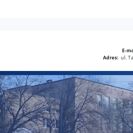
E-ma
Adres:
ul. 
e