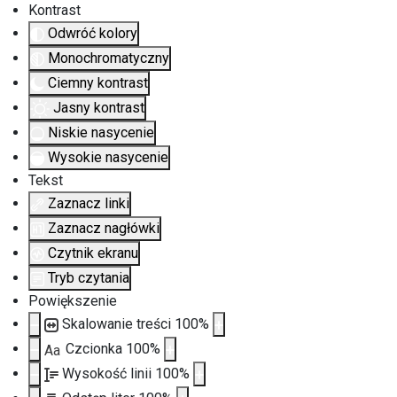
Kontrast
Odwróć kolory
Monochromatyczny
Ciemny kontrast
Jasny kontrast
Niskie nasycenie
Wysokie nasycenie
Tekst
Zaznacz linki
Zaznacz nagłówki
Czytnik ekranu
Tryb czytania
Powiększenie
Skalowanie treści
100
%
Czcionka
100
%
Aa
Wysokość linii
100
%