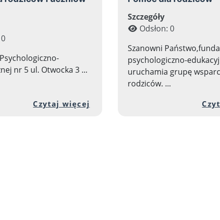
i
Szczegóły
Odsłon: 0
 0
Szanowni Państwo,funda
Psychologiczno-
psychologiczno-edukacy
ej nr 5 ul. Otwocka 3 ...
uruchamia grupę wsparc
rodziców. ...
 zawartości artykułu: Drodzy uczniowie!
Przejdź do pełnej zawartości
Czytaj więcej
Czyt