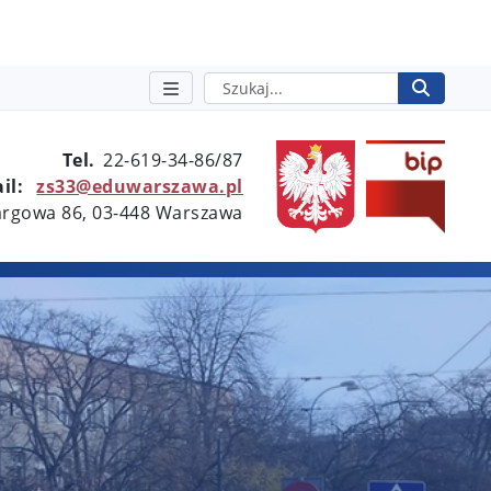
Szukaj
Rozpo
otwie
Tel.
22-619-34-86/87
il:
zs33@eduwarszawa.pl
Targowa 86, 03-448 Warszawa