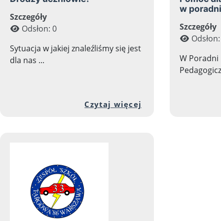
w poradn
Szczegóły
Szczegóły
Odsłon: 0
Odsłon:
Sytuacja w jakiej znaleźliśmy się jest
W Poradni 
dla nas ...
Pedagogiczn
Przejdź do pełnej
Czytaj więcej