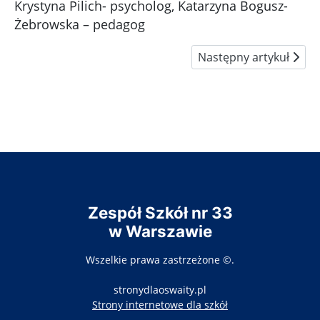
Krystyna Pilich- psycholog, Katarzyna Bogusz-
Żebrowska – pedagog
Następny artykuł: Pom
Następny artykuł
Zespół Szkół nr 33
w Warszawie
Wszelkie prawa zastrzeżone ©.
stronydlaoswaity.pl
otwiera się w nowy
Strony internetowe dla szkół