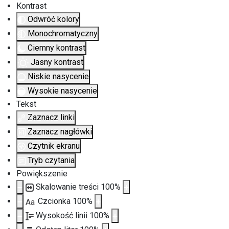
Kontrast
Odwróć kolory
Monochromatyczny
Ciemny kontrast
Jasny kontrast
Niskie nasycenie
Wysokie nasycenie
Tekst
Zaznacz linki
Zaznacz nagłówki
Czytnik ekranu
Tryb czytania
Powiększenie
Skalowanie treści
100
%
Czcionka
100
%
Aa
Wysokość linii
100
%