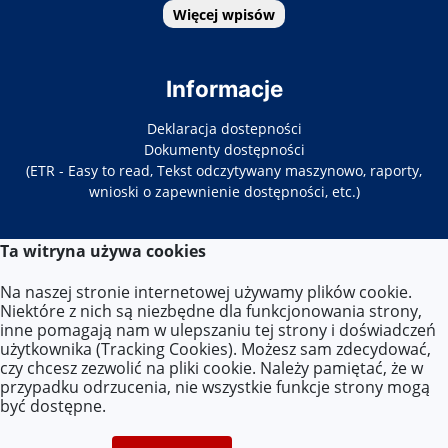
Więcej wpisów
Informacje
Deklaracja dostepności
Dokumenty dostępności
(ETR - Easy to read, Tekst odczytywany maszynowo, raporty,
wnioski o zapewnienie dostępności, etc.)
Ta witryna używa cookies
Kontakt
Na naszej stronie internetowej używamy plików cookie.
Tel. 22-619-34-86/87
Niektóre z nich są niezbędne dla funkcjonowania strony,
E-mail:
zs33@eduwarszawa.pl
inne pomagają nam w ulepszaniu tej strony i doświadczeń
użytkownika (Tracking Cookies). Możesz sam zdecydować,
czy chcesz zezwolić na pliki cookie. Należy pamiętać, że w
Lokalizacja
przypadku odrzucenia, nie wszystkie funkcje strony mogą
być dostępne.
ul. Targowa 86,
03-448 Warszawa