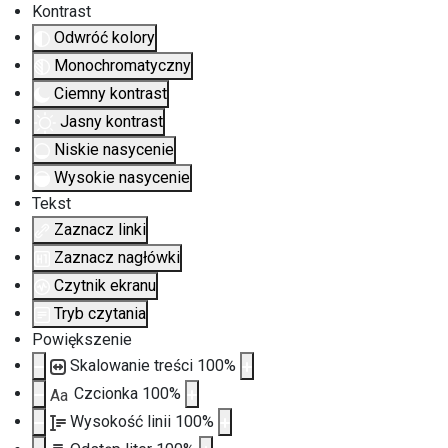
Kontrast
Odwróć kolory
Monochromatyczny
Ciemny kontrast
Jasny kontrast
Niskie nasycenie
Wysokie nasycenie
Tekst
Zaznacz linki
Zaznacz nagłówki
Czytnik ekranu
Tryb czytania
Powiększenie
Skalowanie treści
100
%
Czcionka
100
%
Aa
Wysokość linii
100
%