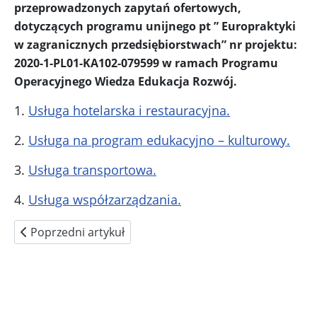
przeprowadzonych zapytań ofertowych,
dotyczących programu unijnego pt ” Europraktyki
w zagranicznych przedsiębiorstwach” nr projektu:
2020-1-PL01-KA102-079599 w ramach Programu
Operacyjnego Wiedza Edukacja Rozwój.
1.
Usługa hotelarska i restauracyjna.
2.
Usługa na program edukacyjno – kulturowy.
3.
Usługa transportowa.
4.
Usługa współzarządzania.
Poprzedni artykuł: Akredytacja w programie Erasmus + d
Poprzedni artykuł