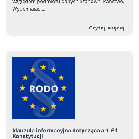
względem podmiotu danych Szanowni Państwo.
Wypełniając ...
Prze
Czytaj więcej
klauzula informacyjna dotycząca art. 61
Konstytucji