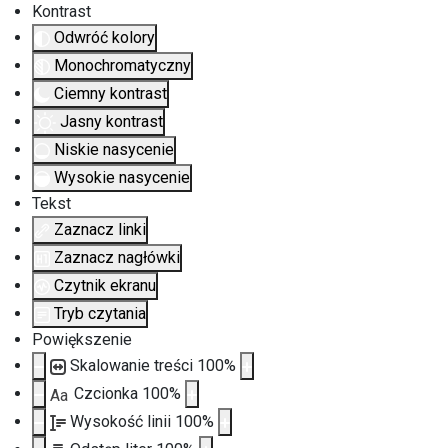
Kontrast
Odwróć kolory
Monochromatyczny
Ciemny kontrast
Jasny kontrast
Niskie nasycenie
Wysokie nasycenie
Tekst
Zaznacz linki
Zaznacz nagłówki
Czytnik ekranu
Tryb czytania
Powiększenie
Skalowanie treści
100
%
Czcionka
100
%
Aa
Wysokość linii
100
%