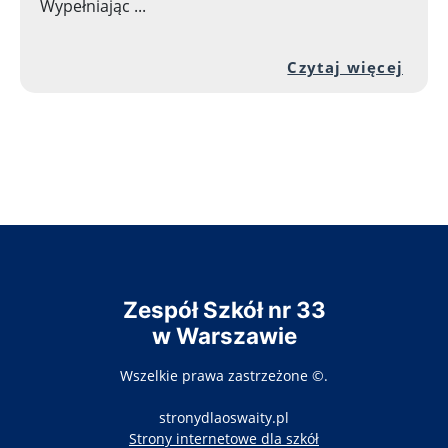
Wypełniając ...
Prze
Czytaj więcej
Zespół Szkół nr 33
w Warszawie
Wszelkie prawa zastrzeżone ©.
stronydlaoswaity.pl
otwiera się w nowy
Strony internetowe dla szkół