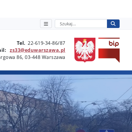
Szukaj
Rozpo
otwie
Tel.
22-619-34-86/87
il:
zs33@eduwarszawa.pl
Targowa 86, 03-448 Warszawa