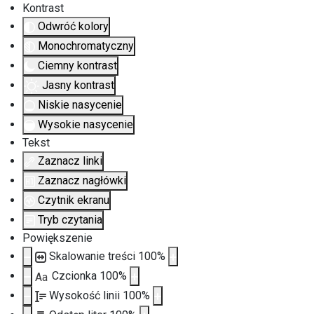
Kontrast
Odwróć kolory
Monochromatyczny
Ciemny kontrast
Jasny kontrast
Niskie nasycenie
Wysokie nasycenie
Tekst
Zaznacz linki
Zaznacz nagłówki
Czytnik ekranu
Tryb czytania
Powiększenie
Skalowanie treści
100
%
Czcionka
100
%
Aa
Wysokość linii
100
%