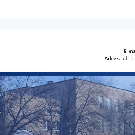
E-ma
Adres:
ul. 
e