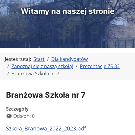
Witamy na naszej stronie
Jesteś tutaj:
Start
Dla kandydatów
Zapoznaj się z naszą szkołą!
Prezentacje ZS 33
Branżowa Szkoła nr 7
Branżowa Szkoła nr 7
Szczegóły
Odsłon: 0
Szkoła_Branowa_2022_2023.pdf