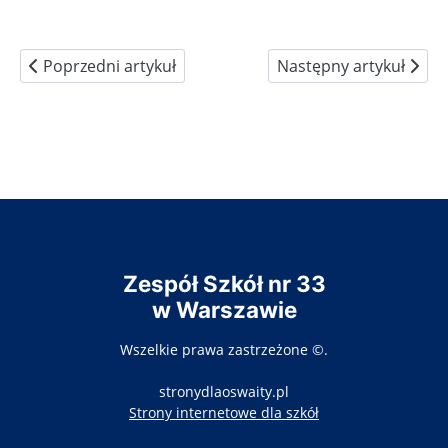
Poprzedni artykuł: Nowe trendy w edukacji
Następny artykuł: Tech
Poprzedni artykuł
Następny artykuł
Zespół Szkół nr 33
w Warszawie
Wszelkie prawa zastrzeżone ©.
stronydlaoswaity.pl
otwiera się w nowy
Strony internetowe dla szkół