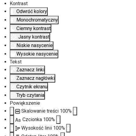
Kontrast
Odwróć kolory
Monochromatyczny
Ciemny kontrast
Jasny kontrast
Niskie nasycenie
Wysokie nasycenie
Tekst
Zaznacz linki
Zaznacz nagłówki
Czytnik ekranu
Tryb czytania
Powiększenie
Skalowanie treści
100
%
Czcionka
100
%
Aa
Wysokość linii
100
%