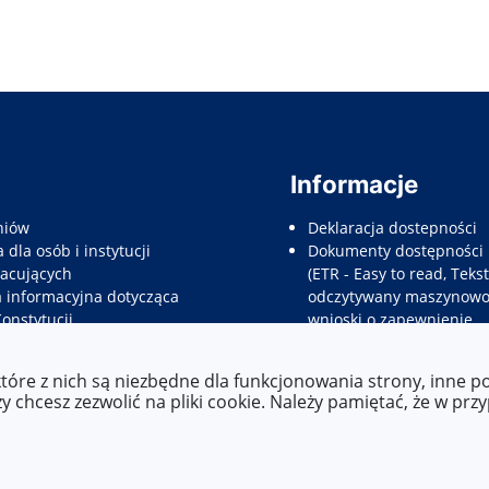
Informacje
niów
Deklaracja dostepności
 dla osób i instytucji
Dokumenty dostępności
acujących
(ETR - Easy to read, Tekst
a informacyjna dotycząca
odczytywany maszynowo,
Konstytucji
wnioski o zapewnienie
e dla rodziców prawnych
dostępności, etc.)
nów
które z nich są niezbędne dla funkcjonowania strony, inne 
e informacyjne dla
 chcesz zezwolić na pliki cookie. Należy pamiętać, że w prz
tów do pracy
wpisów