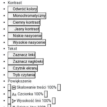
Kontrast
Odwróć kolory
Monochromatyczny
Ciemny kontrast
Jasny kontrast
Niskie nasycenie
Wysokie nasycenie
Tekst
Zaznacz linki
Zaznacz nagłówki
Czytnik ekranu
Tryb czytania
Powiększenie
Skalowanie treści
100
%
Czcionka
100
%
Aa
Wysokość linii
100
%