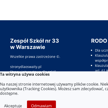
Zespół Szkół nr 33
RODO
w Warszawie
Dla ucz
Klauzula
Wszelkie prawa zastrzeżone ©.
współpr
klauzul
stronydlaoswaity.pl
art. 61 
otwiera się w nowym oknie
Strony internetowe dla szkół
Ta witryna używa cookies
Klauzul
opieku
Na naszej stronie internetowej używamy plików cookie. Nie
Klauzul
użytkownika (Tracking Cookies). Możesz sam zdecydować, czy
kandyda
dostępne.
Więcej 
Akceptuje
Odmawiam