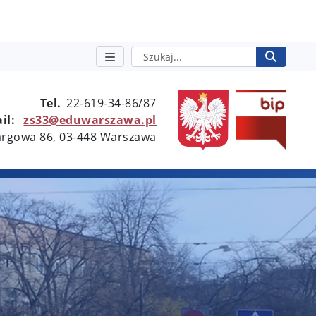
Szukaj
Rozpo
otwie
Tel.
22-619-34-86/87
il:
zs33@eduwarszawa.pl
Targowa 86, 03-448 Warszawa