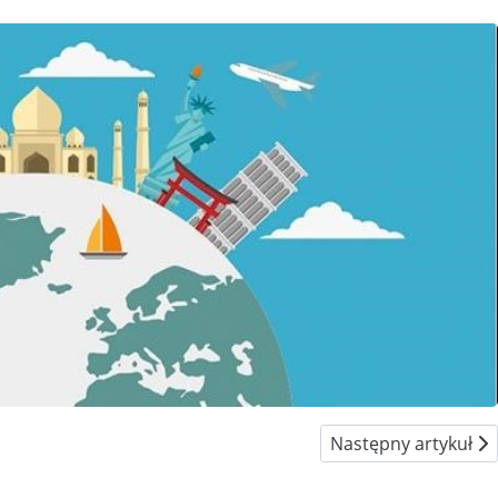
Następny artykuł: 
Następny artykuł