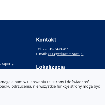
Kontakt
Tel. 22-619-34-86/87
E-mail:
zs33@eduwarszawa.pl
 raporty,
Lokalizacja
ul. Targowa 86,
03-448 Warszawa
pomagają nam w ulepszaniu tej strony i doświadczeń
ypadku odrzucenia, nie wszystkie funkcje strony mogą być