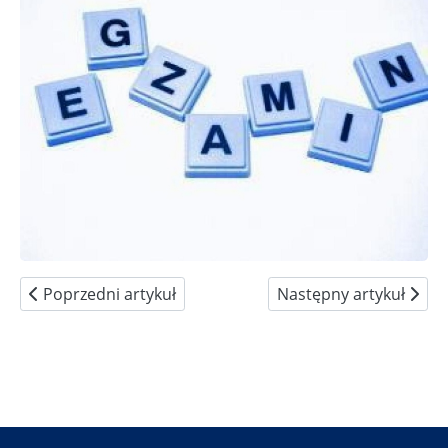
Poprzedni artykuł: Procedury maturalne
Następny artykuł: Ofer
Poprzedni artykuł
Następny artykuł