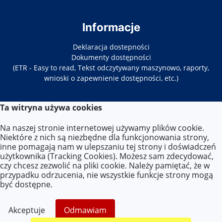
Informacje
Deklaracja dostepności
Dokumenty dostępności
(ETR - Easy to read, Tekst odczytywany maszynowo, raporty,
wnioski o zapewnienie dostępności, etc.)
Ta witryna używa cookies
Kontakt
Na naszej stronie internetowej używamy plików cookie.
Tel. 22-619-34-86/87
Niektóre z nich są niezbędne dla funkcjonowania strony,
E-mail:
zs33@eduwarszawa.pl
inne pomagają nam w ulepszaniu tej strony i doświadczeń
użytkownika (Tracking Cookies). Możesz sam zdecydować,
czy chcesz zezwolić na pliki cookie. Należy pamiętać, że w
Lokalizacja
przypadku odrzucenia, nie wszystkie funkcje strony mogą
być dostępne.
ul. Targowa 86,
03-448 Warszawa
Akceptuje
Odmawiam