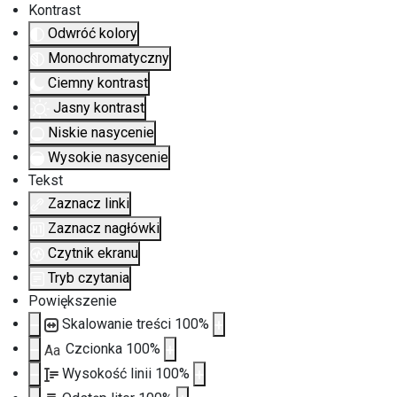
Kontrast
Odwróć kolory
Monochromatyczny
Ciemny kontrast
Jasny kontrast
Niskie nasycenie
Wysokie nasycenie
Tekst
Zaznacz linki
Zaznacz nagłówki
Czytnik ekranu
Tryb czytania
Powiększenie
Skalowanie treści
100
%
Czcionka
100
%
Aa
Wysokość linii
100
%