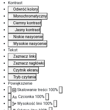
Kontrast
Odwróć kolory
Monochromatyczny
Ciemny kontrast
Jasny kontrast
Niskie nasycenie
Wysokie nasycenie
Tekst
Zaznacz linki
Zaznacz nagłówki
Czytnik ekranu
Tryb czytania
Powiększenie
Skalowanie treści
100
%
Czcionka
100
%
Aa
Wysokość linii
100
%