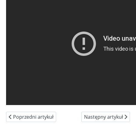
Poprzedni artykuł: Wyreżyseruj swoje życie – film
Następny artykuł: Rusz
Poprzedni artykuł
Następny artykuł