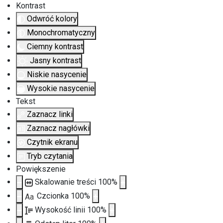
Kontrast
Odwróć kolory
Monochromatyczny
Ciemny kontrast
Jasny kontrast
Niskie nasycenie
Wysokie nasycenie
Tekst
Zaznacz linki
Zaznacz nagłówki
Czytnik ekranu
Tryb czytania
Powiększenie
Skalowanie treści
100
%
Czcionka
100
%
Aa
Wysokość linii
100
%