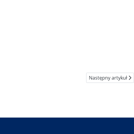
Następny artykuł: Ja
Następny artykuł