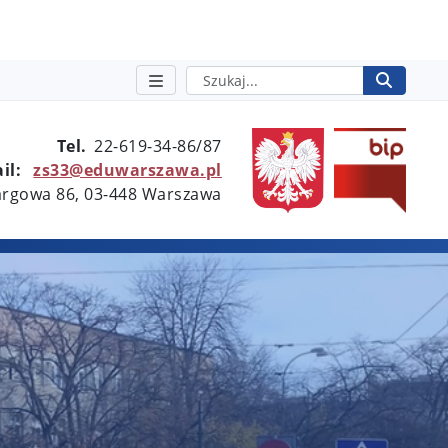
Szukaj
Rozpo
otwie
Tel.
22-619-34-86/87
il:
zs33@eduwarszawa.pl
Targowa 86, 03-448 Warszawa