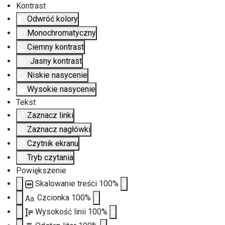
Kontrast
Odwróć kolory
Monochromatyczny
Ciemny kontrast
Jasny kontrast
Niskie nasycenie
Wysokie nasycenie
Tekst
Zaznacz linki
Zaznacz nagłówki
Czytnik ekranu
Tryb czytania
Powiększenie
Skalowanie treści
100
%
Czcionka
100
%
Aa
Wysokość linii
100
%