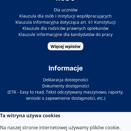
Dla uczniów
Klauzula dla osób i instytucji współpracujących
klauzula informacyjna dotycząca art. 61 Konstytucji
Klauzule dla rodziców prawnych opiekunów
Klauzule informacyjne dla kandydatów do pracy
Więcej wpisów
Informacje
Deklaracja dostepności
Dokumenty dostępności
(ETR - Easy to read, Tekst odczytywany maszynowo, raporty,
wnioski o zapewnienie dostępności, etc.)
Ta witryna używa cookies
Kontakt
Na naszej stronie internetowej używamy plików cookie.
Tel. 22-619-34-86/87