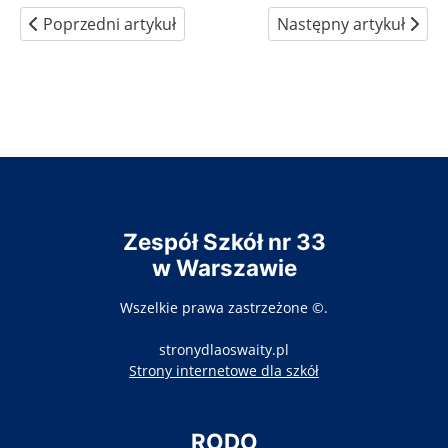
Poprzedni artykuł: Praktyki w Grecji październik 2021
Następny artykuł: Pod
Poprzedni artykuł
Następny artykuł
Zespół Szkół nr 33
w Warszawie
Wszelkie prawa zastrzeżone ©.
stronydlaoswaity.pl
otwiera się w nowy
Strony internetowe dla szkół
RODO