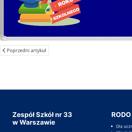
Poprzedni artykuł: Godziny pracy sekretariatu
Poprzedni artykuł
Zespół Szkół nr 33
RODO
w Warszawie
Dla ucz