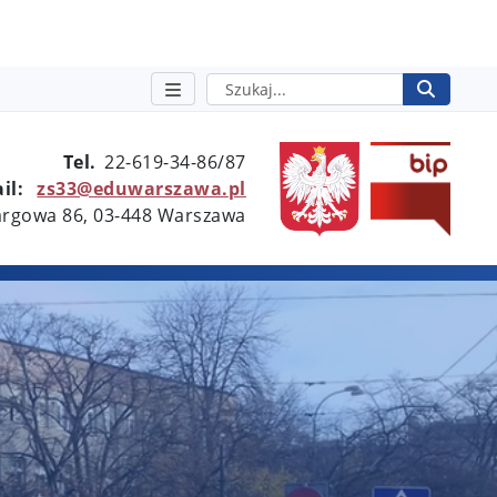
Szukaj
Rozpo
otwie
Tel.
22-619-34-86/87
il:
zs33@eduwarszawa.pl
Targowa 86, 03-448 Warszawa