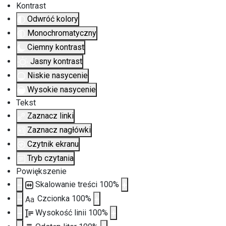
Kontrast
Odwróć kolory
Monochromatyczny
Ciemny kontrast
Jasny kontrast
Niskie nasycenie
Wysokie nasycenie
Tekst
Zaznacz linki
Zaznacz nagłówki
Czytnik ekranu
Tryb czytania
Powiększenie
Skalowanie treści
100
%
Czcionka
100
%
Aa
Wysokość linii
100
%