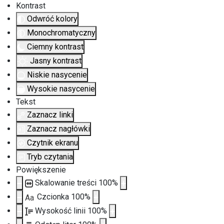
Kontrast
Odwróć kolory
Monochromatyczny
Ciemny kontrast
Jasny kontrast
Niskie nasycenie
Wysokie nasycenie
Tekst
Zaznacz linki
Zaznacz nagłówki
Czytnik ekranu
Tryb czytania
Powiększenie
Skalowanie treści
100
%
Czcionka
100
%
Aa
Wysokość linii
100
%