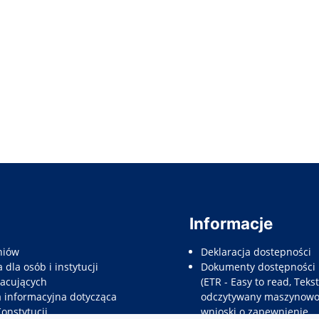
Informacje
niów
Deklaracja dostepności
 dla osób i instytucji
Dokumenty dostępności
acujących
(ETR - Easy to read, Tekst
a informacyjna dotycząca
odczytywany maszynowo,
Konstytucji
wnioski o zapewnienie