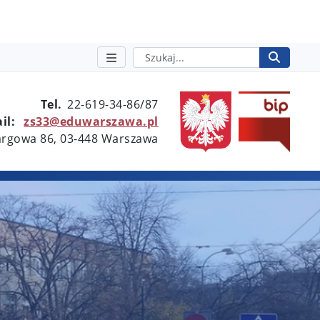
Szukaj
Rozpo
otwie
Tel.
22-619-34-86/87
il:
zs33@eduwarszawa.pl
Targowa 86, 03-448 Warszawa