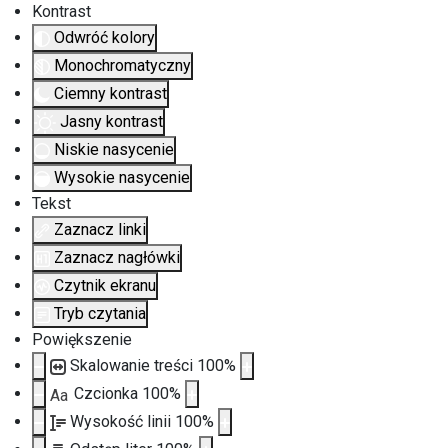
Kontrast
Odwróć kolory
Monochromatyczny
Ciemny kontrast
Jasny kontrast
Niskie nasycenie
Wysokie nasycenie
Tekst
Zaznacz linki
Zaznacz nagłówki
Czytnik ekranu
Tryb czytania
Powiększenie
Skalowanie treści
100
%
Czcionka
100
%
Aa
Wysokość linii
100
%