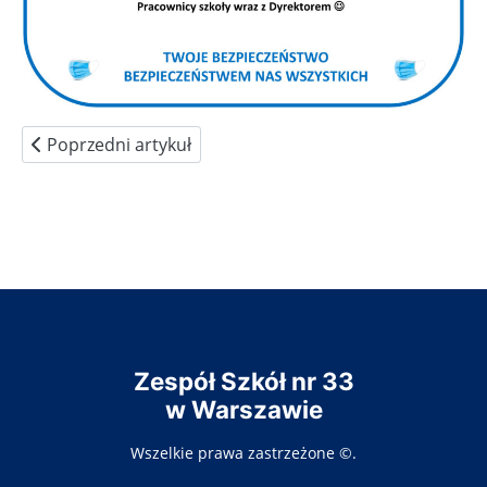
Poprzedni artykuł: Wskazówki dla ucznia i rodzica
Poprzedni artykuł
Zespół Szkół nr 33
w Warszawie
Wszelkie prawa zastrzeżone ©.