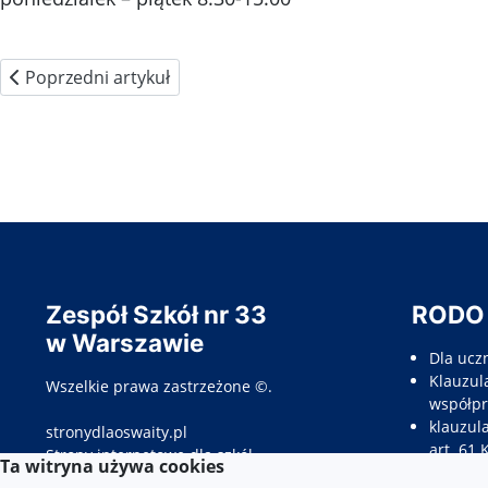
Poprzedni artykuł: Nauczyciele – adresy e mail
Poprzedni artykuł
Zespół Szkół nr 33
RODO
w Warszawie
Dla ucz
Klauzula
Wszelkie prawa zastrzeżone ©.
współpr
klauzul
stronydlaoswaity.pl
art. 61 
otwiera się w nowym oknie
Strony internetowe dla szkół
Ta witryna używa cookies
Klauzul