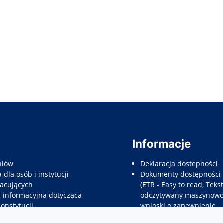
Informacje
niów
Deklaracja dostepności
 dla osób i instytucji
Dokumenty dostępności
acujących
(ETR - Easy to read, Tekst
a informacyjna dotycząca
odczytywany maszynowo,
Konstytucji
wnioski o zapewnienie
e dla rodziców prawnych
dostępności, etc.)