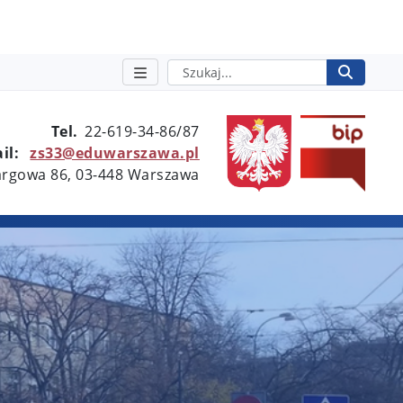
Szukaj
Rozpo
otwie
Tel.
22-619-34-86/87
il:
zs33@eduwarszawa.pl
Targowa 86, 03-448 Warszawa