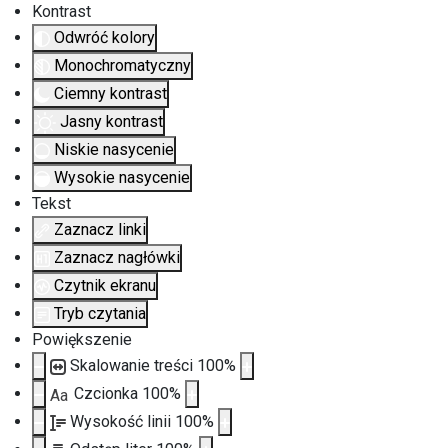
Kontrast
Odwróć kolory
Monochromatyczny
Ciemny kontrast
Jasny kontrast
Niskie nasycenie
Wysokie nasycenie
Tekst
Zaznacz linki
Zaznacz nagłówki
Czytnik ekranu
Tryb czytania
Powiększenie
Skalowanie treści
100
%
Czcionka
100
%
Aa
Wysokość linii
100
%