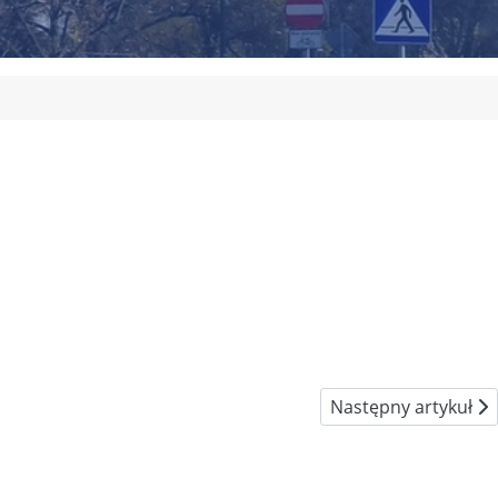
Następny artykuł: E
Następny artykuł