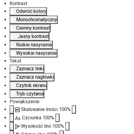
Kontrast
Odwróć kolory
Monochromatyczny
Ciemny kontrast
Jasny kontrast
Niskie nasycenie
Wysokie nasycenie
Tekst
Zaznacz linki
Zaznacz nagłówki
Czytnik ekranu
Tryb czytania
Powiększenie
Skalowanie treści
100
%
Czcionka
100
%
Aa
Wysokość linii
100
%