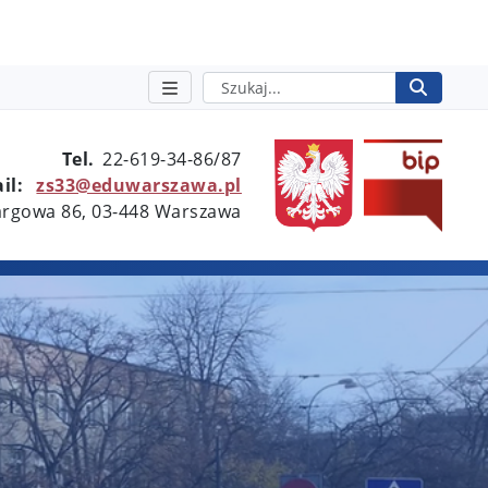
Szukaj
Rozpo
otwie
Tel.
22-619-34-86/87
il:
zs33@eduwarszawa.pl
Targowa 86, 03-448 Warszawa