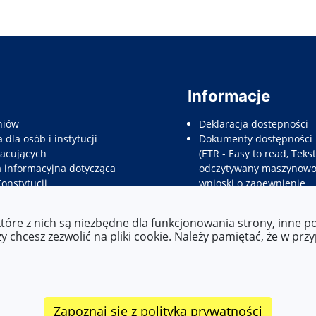
Informacje
niów
Deklaracja dostepności
 dla osób i instytucji
Dokumenty dostępności
acujących
(ETR - Easy to read, Tekst
a informacyjna dotycząca
odczytywany maszynowo,
Konstytucji
wnioski o zapewnienie
e dla rodziców prawnych
dostępności, etc.)
nów
które z nich są niezbędne dla funkcjonowania strony, inne 
e informacyjne dla
 chcesz zezwolić na pliki cookie. Należy pamiętać, że w prz
tów do pracy
wpisów
Zapoznaj się z polityką prywatności