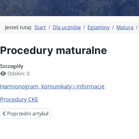
Jesteś tutaj:
Start
Dla uczniów
Egzaminy
Matura
Procedury maturalne
Szczegóły
Odsłon: 0
Harmonogram, komunikaty i informacje
Procedury CKE
Poprzedni artykuł: Informator maturalny
Poprzedni artykuł