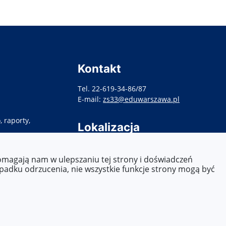
Kontakt
Tel. 22-619-34-86/87
E-mail:
zs33@eduwarszawa.pl
 raporty,
Lokalizacja
ul. Targowa 86,
03-448 Warszawa
pomagają nam w ulepszaniu tej strony i doświadczeń
ypadku odrzucenia, nie wszystkie funkcje strony mogą być