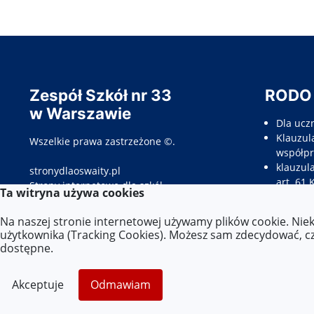
Zespół Szkół nr 33
RODO
w Warszawie
Dla ucz
Klauzula
Wszelkie prawa zastrzeżone ©.
współpr
klauzul
stronydlaoswaity.pl
art. 61 
otwiera się w nowym oknie
Strony internetowe dla szkół
Ta witryna używa cookies
Klauzul
opieku
Na naszej stronie internetowej używamy plików cookie. Nie
Klauzul
użytkownika (Tracking Cookies). Możesz sam zdecydować, czy
kandyda
dostępne.
Więcej 
Akceptuje
Odmawiam