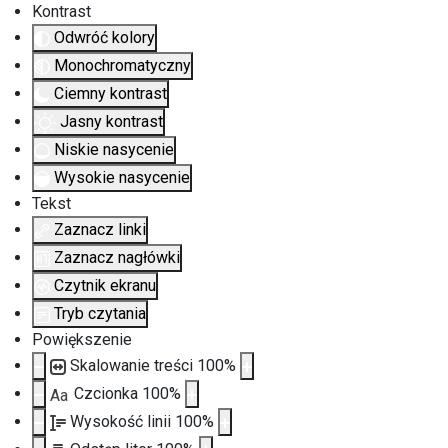
Kontrast
Odwróć kolory
Monochromatyczny
Ciemny kontrast
Jasny kontrast
Niskie nasycenie
Wysokie nasycenie
Tekst
Zaznacz linki
Zaznacz nagłówki
Czytnik ekranu
Tryb czytania
Powiększenie
Skalowanie treści
100
%
Czcionka
100
%
Aa
Wysokość linii
100
%