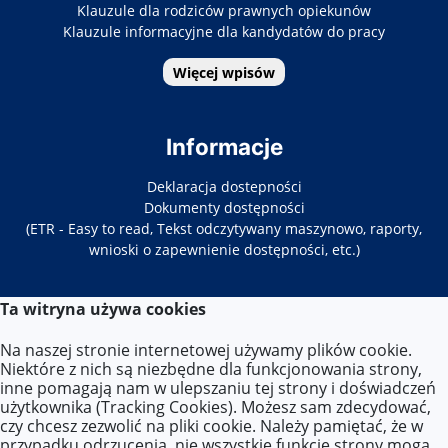
Klauzule dla rodziców prawnych opiekunów
Klauzule informacyjne dla kandydatów do pracy
Więcej wpisów
Informacje
Deklaracja dostepności
Dokumenty dostępności
(ETR - Easy to read, Tekst odczytywany maszynowo, raporty,
wnioski o zapewnienie dostępności, etc.)
Ta witryna używa cookies
Kontakt
Na naszej stronie internetowej używamy plików cookie.
Tel. 22-619-34-86/87
Niektóre z nich są niezbędne dla funkcjonowania strony,
E-mail:
zs33@eduwarszawa.pl
inne pomagają nam w ulepszaniu tej strony i doświadczeń
użytkownika (Tracking Cookies). Możesz sam zdecydować,
czy chcesz zezwolić na pliki cookie. Należy pamiętać, że w
Lokalizacja
przypadku odrzucenia, nie wszystkie funkcje strony mogą