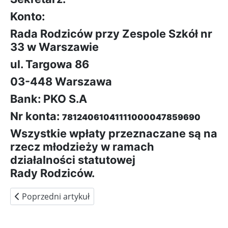
Konto:
Rada Rodziców przy Zespole Szkół nr
33 w Warszawie
ul. Targowa 86
03-448 Warszawa
Bank: PKO S.A
Nr konta:
78124061041111000047859690
Wszystkie wpłaty przeznaczane są na
rzecz młodzieży w ramach
działalności statutowej
Rady Rodziców.
Poprzedni artykuł: Wykaz dni wolnych
Poprzedni artykuł