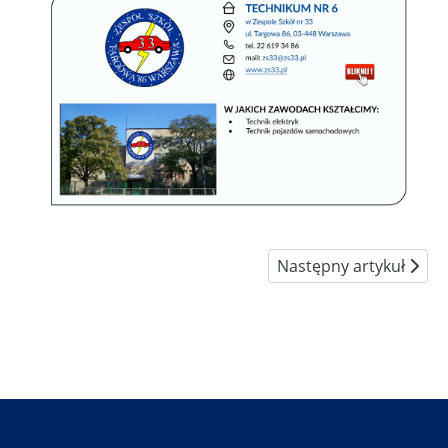
Następny artykuł: Cha
Następny artykuł