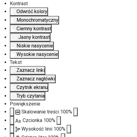
Kontrast
Odwróć kolory
Monochromatyczny
Ciemny kontrast
Jasny kontrast
Niskie nasycenie
Wysokie nasycenie
Tekst
Zaznacz linki
Zaznacz nagłówki
Czytnik ekranu
Tryb czytania
Powiększenie
Skalowanie treści
100
%
Czcionka
100
%
Aa
Wysokość linii
100
%