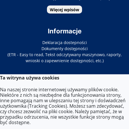
Więcej wpisów
Informacje
Deklaracja dostepności
Dokumenty dostępności
(ETR - Easy to read, Tekst odczytywany maszynowo, raporty,
wnioski o zapewnienie dostępności, etc.)
Ta witryna używa cookies
Kontakt
Na naszej stronie internetowej używamy plików cookie.
Tel. 22-619-34-86/87
Niektóre z nich są niezbędne dla funkcjonowania strony,
E-mail:
zs33@eduwarszawa.pl
inne pomagają nam w ulepszaniu tej strony i doświadczeń
użytkownika (Tracking Cookies). Możesz sam zdecydować,
czy chcesz zezwolić na pliki cookie. Należy pamiętać, że w
Lokalizacja
przypadku odrzucenia, nie wszystkie funkcje strony mogą
być dostępne.
ul. Targowa 86,