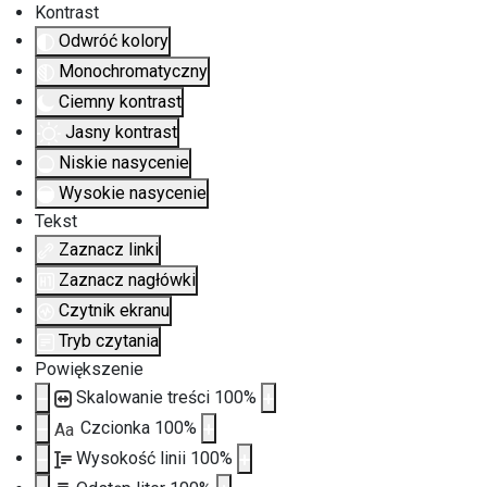
Kontrast
Odwróć kolory
Monochromatyczny
Ciemny kontrast
Jasny kontrast
Niskie nasycenie
Wysokie nasycenie
Tekst
Zaznacz linki
Zaznacz nagłówki
Czytnik ekranu
Tryb czytania
Powiększenie
Skalowanie treści
100
%
Czcionka
100
%
Aa
Wysokość linii
100
%