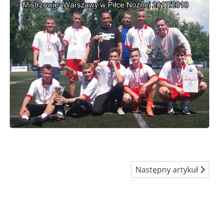
Następny artykuł: Dyp
Następny artykuł