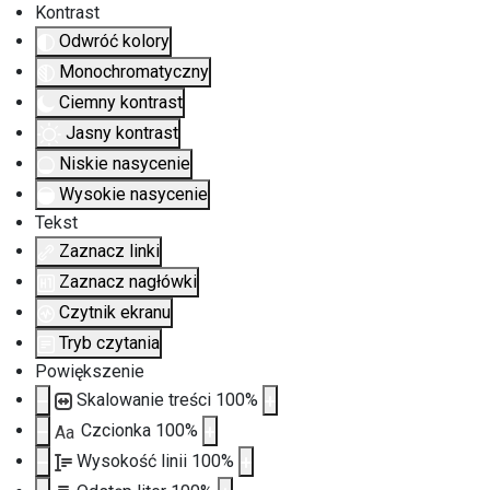
Kontrast
Odwróć kolory
Monochromatyczny
Ciemny kontrast
Jasny kontrast
Niskie nasycenie
Wysokie nasycenie
Tekst
Zaznacz linki
Zaznacz nagłówki
Czytnik ekranu
Tryb czytania
Powiększenie
Skalowanie treści
100
%
Czcionka
100
%
Aa
Wysokość linii
100
%