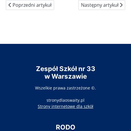
Poprzedni artykuł: Samorząd Uczniowski
Następny artykuł: Stat
Poprzedni artykuł
Następny artykuł
Zespół Szkół nr 33
w Warszawie
Wszelkie prawa zastrzeżone ©.
stronydlaoswaity.pl
otwiera się w nowy
Strony internetowe dla szkół
RODO