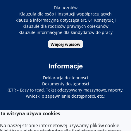
Dla uczniów
Klauzula dla osób i instytucji współpracujących
klauzula informacyjna dotycząca art. 61 Konstytucji
Klauzule dla rodziców prawnych opiekunów
Klauzule informacyjne dla kandydatów do pracy
Więcej wpisów
Informacje
Deklaracja dostepności
Dokumenty dostępności
(ETR - Easy to read, Tekst odczytywany maszynowo, raporty,
wnioski o zapewnienie dostępności, etc.)
Ta witryna używa cookies
Kontakt
Na naszej stronie internetowej używamy plików cookie.
Tel. 22-619-34-86/87
Niektóre z nich są niezbędne dla funkcjonowania strony,