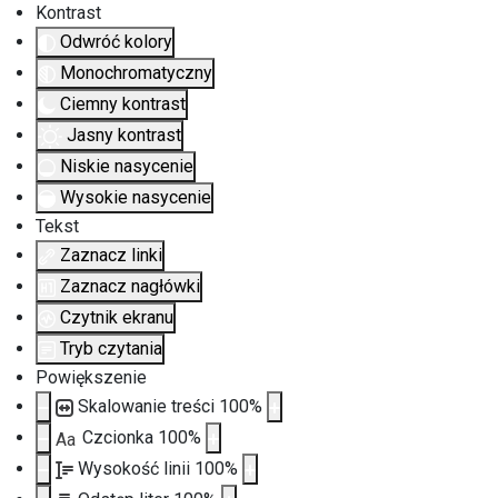
Kontrast
Odwróć kolory
Monochromatyczny
Ciemny kontrast
Jasny kontrast
Niskie nasycenie
Wysokie nasycenie
Tekst
Zaznacz linki
Zaznacz nagłówki
Czytnik ekranu
Tryb czytania
Powiększenie
Skalowanie treści
100
%
Czcionka
100
%
Aa
Wysokość linii
100
%