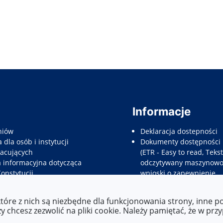
Informacje
niów
Deklaracja dostepności
 dla osób i instytucji
Dokumenty dostępności
acujących
(ETR - Easy to read, Tekst
a informacyjna dotycząca
odczytywany maszynowo,
Konstytucji
wnioski o zapewnienie
e dla rodziców prawnych
dostępności, etc.)
nów
które z nich są niezbędne dla funkcjonowania strony, inne 
e informacyjne dla
 chcesz zezwolić na pliki cookie. Należy pamiętać, że w prz
tów do pracy