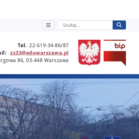
Szukaj
Rozpo
otwie
Tel.
22-619-34-86/87
il:
zs33@eduwarszawa.pl
Targowa 86, 03-448 Warszawa