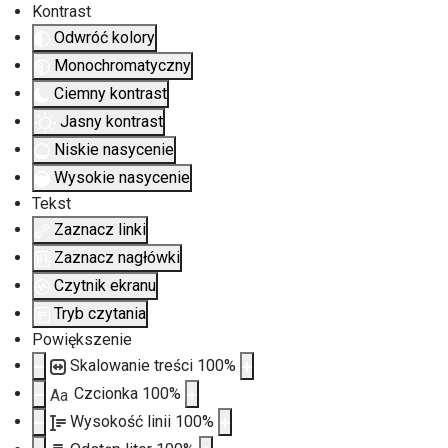
Kontrast
Odwróć kolory
Monochromatyczny
Ciemny kontrast
Jasny kontrast
Niskie nasycenie
Wysokie nasycenie
Tekst
Zaznacz linki
Zaznacz nagłówki
Czytnik ekranu
Tryb czytania
Powiększenie
Skalowanie treści
100
%
Czcionka
100
%
Aa
Wysokość linii
100
%