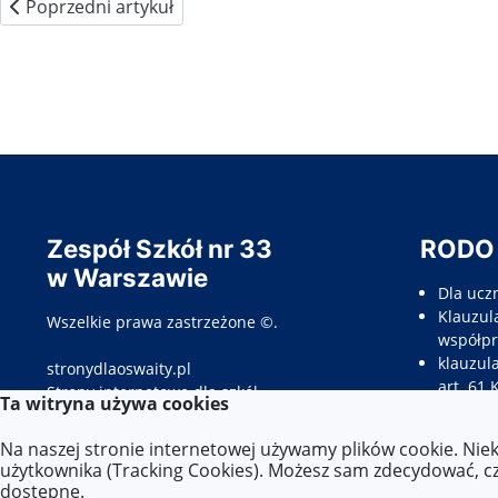
Poprzedni artykuł: Podziękowania i dyplomy
Poprzedni artykuł
Zespół Szkół nr 33
RODO
w Warszawie
Dla ucz
Klauzula
Wszelkie prawa zastrzeżone ©.
współpr
klauzul
stronydlaoswaity.pl
art. 61 
otwiera się w nowym oknie
Strony internetowe dla szkół
Ta witryna używa cookies
Klauzul
opieku
Na naszej stronie internetowej używamy plików cookie. Nie
Klauzul
użytkownika (Tracking Cookies). Możesz sam zdecydować, czy
kandyda
dostępne.