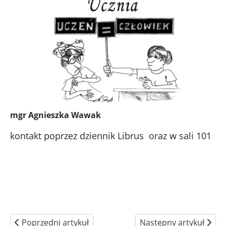
mgr Agnieszka Wawak
kontakt poprzez dziennik Librus oraz w sali 101
Poprzedni artykuł: Samorząd Uczniowski
Następny artykuł: Stat
Poprzedni artykuł
Następny artykuł