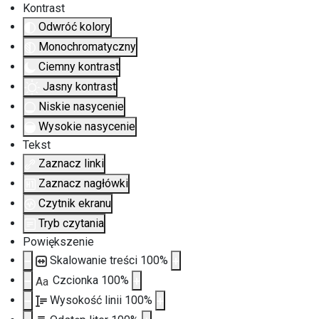
Kontrast
Odwróć kolory
Monochromatyczny
Ciemny kontrast
Jasny kontrast
Niskie nasycenie
Wysokie nasycenie
Tekst
Zaznacz linki
Zaznacz nagłówki
Czytnik ekranu
Tryb czytania
Powiększenie
Skalowanie treści
100
%
Czcionka
100
%
Aa
Wysokość linii
100
%