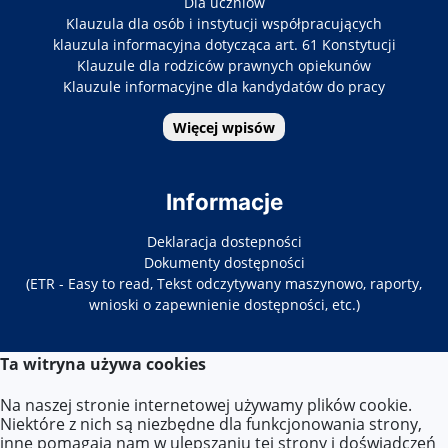
Dla uczniów
Klauzula dla osób i instytucji współpracujących
klauzula informacyjna dotycząca art. 61 Konstytucji
Klauzule dla rodziców prawnych opiekunów
Klauzule informacyjne dla kandydatów do pracy
Więcej wpisów
Informacje
Deklaracja dostepności
Dokumenty dostępności
(ETR - Easy to read, Tekst odczytywany maszynowo, raporty,
wnioski o zapewnienie dostępności, etc.)
Ta witryna używa cookies
Kontakt
Na naszej stronie internetowej używamy plików cookie.
Tel. 22-619-34-86/87
Niektóre z nich są niezbędne dla funkcjonowania strony,
E-mail:
zs33@eduwarszawa.pl
inne pomagają nam w ulepszaniu tej strony i doświadczeń