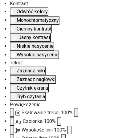
Kontrast
Odwróć kolory
Monochromatyczny
Ciemny kontrast
Jasny kontrast
Niskie nasycenie
Wysokie nasycenie
Tekst
Zaznacz linki
Zaznacz nagłówki
Czytnik ekranu
Tryb czytania
Powiększenie
Skalowanie treści
100
%
Czcionka
100
%
Aa
Wysokość linii
100
%