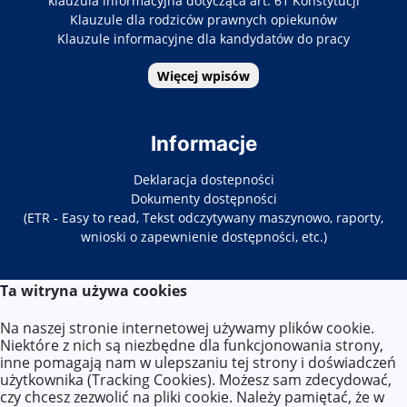
klauzula informacyjna dotycząca art. 61 Konstytucji
Klauzule dla rodziców prawnych opiekunów
Klauzule informacyjne dla kandydatów do pracy
Więcej wpisów
Informacje
Deklaracja dostepności
Dokumenty dostępności
(ETR - Easy to read, Tekst odczytywany maszynowo, raporty,
wnioski o zapewnienie dostępności, etc.)
Ta witryna używa cookies
Kontakt
Na naszej stronie internetowej używamy plików cookie.
Tel. 22-619-34-86/87
Niektóre z nich są niezbędne dla funkcjonowania strony,
E-mail:
zs33@eduwarszawa.pl
inne pomagają nam w ulepszaniu tej strony i doświadczeń
użytkownika (Tracking Cookies). Możesz sam zdecydować,
czy chcesz zezwolić na pliki cookie. Należy pamiętać, że w
Lokalizacja