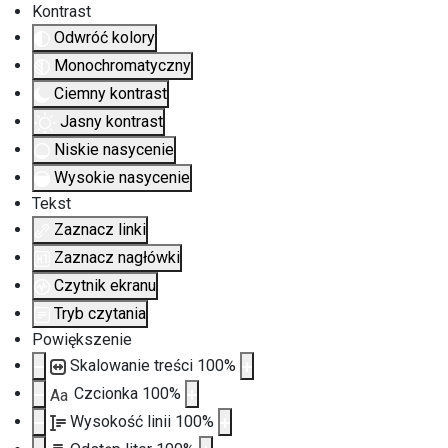
Kontrast
Odwróć kolory
Monochromatyczny
Ciemny kontrast
Jasny kontrast
Niskie nasycenie
Wysokie nasycenie
Tekst
Zaznacz linki
Zaznacz nagłówki
Czytnik ekranu
Tryb czytania
Powiększenie
Skalowanie treści
100
%
Czcionka
100
%
Aa
Wysokość linii
100
%