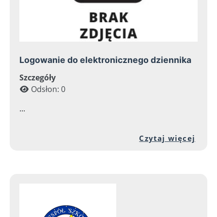
Logowanie do elektronicznego dziennika
Szczegóły
Odsłon: 0
...
Prze
Czytaj więcej