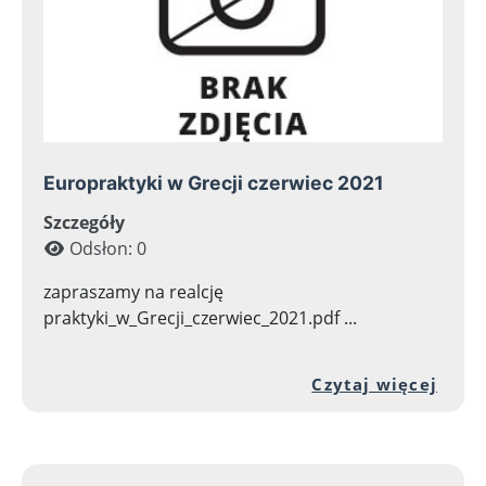
Europraktyki w Grecji czerwiec 2021
Szczegóły
Odsłon: 0
zapraszamy na realcję
praktyki_w_Grecji_czerwiec_2021.pdf ...
Prze
Czytaj więcej