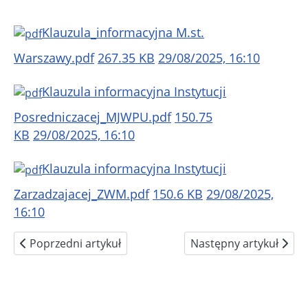
Klauzula_informacyjna M.st.
Warszawy.pdf
267.35 KB
29/08/2025, 16:10
Klauzula informacyjna Instytucji
Posredniczacej_MJWPU.pdf
150.75
KB
29/08/2025, 16:10
Klauzula informacyjna Instytucji
Zarzadzajacej_ZWM.pdf
150.6 KB
29/08/2025,
16:10
Poprzedni artykuł: Dni otwarte 2026
Następny artykuł: Podr
Poprzedni artykuł
Następny artykuł