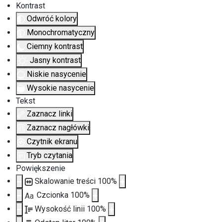
Kontrast
Odwróć kolory
Monochromatyczny
Ciemny kontrast
Jasny kontrast
Niskie nasycenie
Wysokie nasycenie
Tekst
Zaznacz linki
Zaznacz nagłówki
Czytnik ekranu
Tryb czytania
Powiększenie
Skalowanie treści
100
%
Czcionka
100
%
Aa
Wysokość linii
100
%