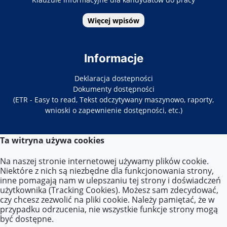
Więcej wpisów
Informacje
Deklaracja dostepności
Dokumenty dostępności
(ETR - Easy to read, Tekst odczytywany maszynowo, raporty,
wnioski o zapewnienie dostępności, etc.)
Ta witryna używa cookies
Kontakt
Na naszej stronie internetowej używamy plików cookie.
Tel. 22-619-34-86/87
Niektóre z nich są niezbędne dla funkcjonowania strony,
E-mail:
zs33@eduwarszawa.pl
inne pomagają nam w ulepszaniu tej strony i doświadczeń
użytkownika (Tracking Cookies). Możesz sam zdecydować,
czy chcesz zezwolić na pliki cookie. Należy pamiętać, że w
Lokalizacja
przypadku odrzucenia, nie wszystkie funkcje strony mogą
być dostępne.
ul. Targowa 86,